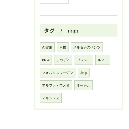
タグ
Tags
久留米
車検
メルセデスベンツ
BMW
アウディ
プジョー
ルノー
フォルクスワーゲン
Jeep
アルファ・ロメオ
オーテル
マキシシス